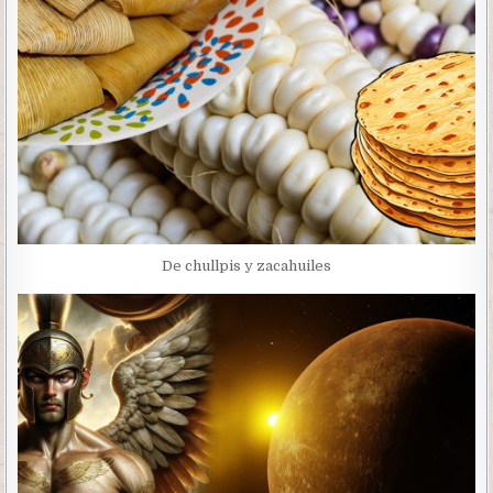
De chullpis y zacahuiles