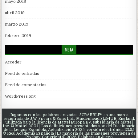
mayo 2019
abril 2019
marzo 2019
febrero 2019
META
Acceder
Feed de entradas
Feed de comentarios
WordPress.org
Jugamos con las palabras cruzadas. SCRABBLE® es una marca
registrada de J.W. Spears & Sons Ltd., Maidenhead SL&4UB. England,
utilizada bajo la licencia de Mattel Europa BV, subsidiaria de Mattel
Inc. © Mattel 2004 | Las definiciones presentadas son del Diccionario
de la Lengua Española, Actualización 2025, versión electrónica 23.8.1
© Real Academia Española | La mayoría de las imágenes provienen de
Pixabay. Copyright © 2026 Palabras en Juego