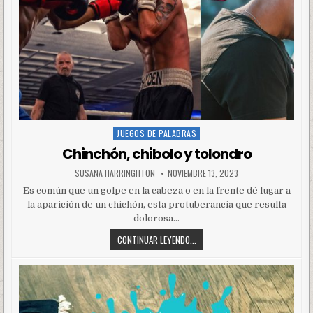
JUEGOS DE PALABRAS
Posted
in
Chinchón, chibolo y tolondro
SUSANA HARRINGHTON
NOVIEMBRE 13, 2023
Es común que un golpe en la cabeza o en la frente dé lugar a
la aparición de un chichón, esta protuberancia que resulta
dolorosa…
CONTINUAR LEYENDO...