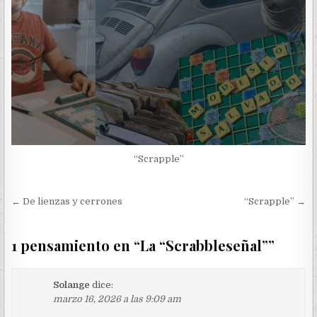
“Scrapple”
Navegación
← De lienzas y cerrones
“Scrapple” →
de
entradas
1 pensamiento en “
La “Scrabbleseñal”
”
Solange
dice:
marzo 16, 2026 a las 9:09 am