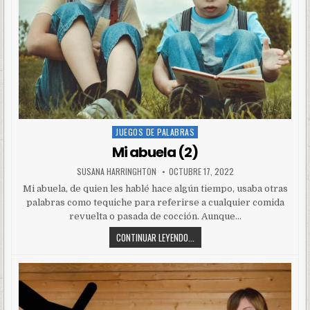
JUEGOS DE PALABRAS
Posted
in
Mi abuela (2)
SUSANA HARRINGHTON
OCTUBRE 17, 2022
Mi abuela, de quien les hablé hace algún tiempo, usaba otras
palabras como tequiche para referirse a cualquier comida
revuelta o pasada de cocción. Aunque…
CONTINUAR LEYENDO...