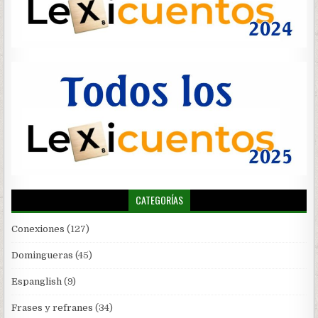
CATEGORÍAS
Conexiones
(127)
Domingueras
(45)
Espanglish
(9)
Frases y refranes
(34)