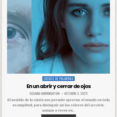
JUEGOS DE PALABRAS
Posted
in
En un abrir y cerrar de ojos
SUSANA HARRINGHTON
OCTUBRE 3, 2022
El sentido de la visión nos permite apreciar el mundo en toda
su amplitud, para distinguir así los colores del arcoíris,
aunque a veces en…