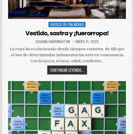
JUEGOS DE PALABRAS
Posted
in
Vestido, sastra y ¡fuerarropa!
SUSANA HARRINGHTON
ENERO 31, 2020
La ropa ha evolucionado desde tiempos remotos, de allí que
el uso de determinadas indumentarias está en consonancia
con la época, el sexo, edad, condición…
CONTINUAR LEYENDO...