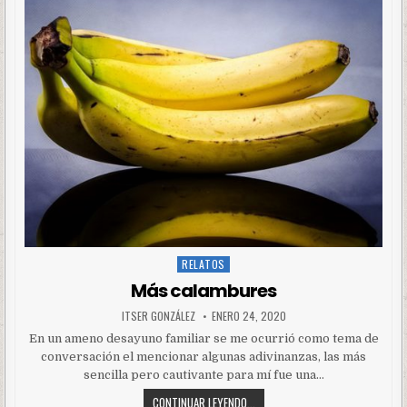
RELATOS
Posted
in
Más calambures
ITSER GONZÁLEZ
ENERO 24, 2020
En un ameno desayuno familiar se me ocurrió como tema de
conversación el mencionar algunas adivinanzas, las más
sencilla pero cautivante para mí fue una…
CONTINUAR LEYENDO...