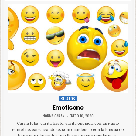
RELATOS
Posted
in
Emoticono
NORMA GARZA
ENERO 10, 2020
Carita feliz, carita triste, carita enojada, con un guiño
cómplice, carcajeándose, sonrojándose o con la lengua de
fuera son elementos que llegaron para quedarse y…