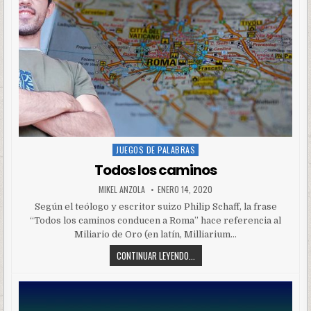
JUEGOS DE PALABRAS
Posted
in
Todos los caminos
MIKEL ANZOLA
ENERO 14, 2020
Según el teólogo y escritor suizo Philip Schaff, la frase
“Todos los caminos conducen a Roma” hace referencia al
Miliario de Oro (en latín, Milliarium…
CONTINUAR LEYENDO...