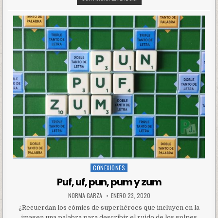
CONEXIONES
Posted
in
Puf, uf, pun, pum y zum
NORMA GARZA
ENERO 23, 2020
¿Recuerdan los cómics de superhéroes que incluyen en la
imagen una palabra para describir el ruido de los golpes