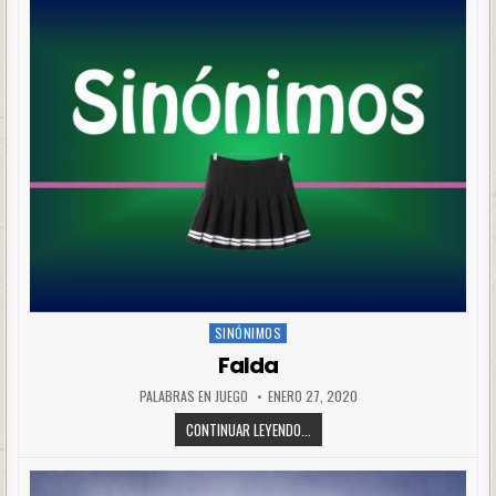
SINÓNIMOS
Posted
in
Falda
PALABRAS EN JUEGO
ENERO 27, 2020
CONTINUAR LEYENDO...