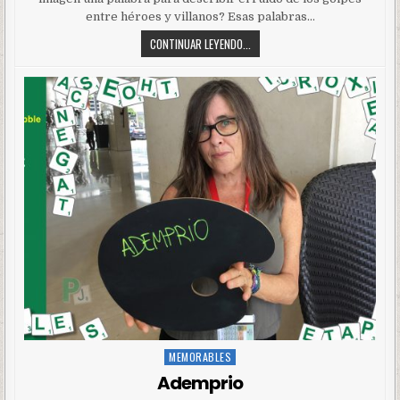
entre héroes y villanos? Esas palabras…
CONTINUAR LEYENDO...
MEMORABLES
Posted
in
Ademprio