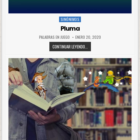
SINÓNIMOS
Posted
in
Pluma
PALABRAS EN JUEGO
ENERO 20, 2020
CONTINUAR LEYENDO...