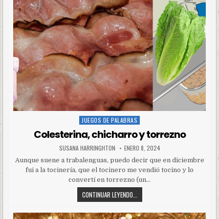
JUEGOS DE PALABRAS
Posted
in
Colesterina, chicharro y torrezno
SUSANA HARRINGHTON
ENERO 8, 2024
Aunque suene a trabalenguas, puedo decir que en diciembre
fui a la tocinería, que el tocinero me vendió tocino y lo
convertí en torrezno (un…
CONTINUAR LEYENDO...