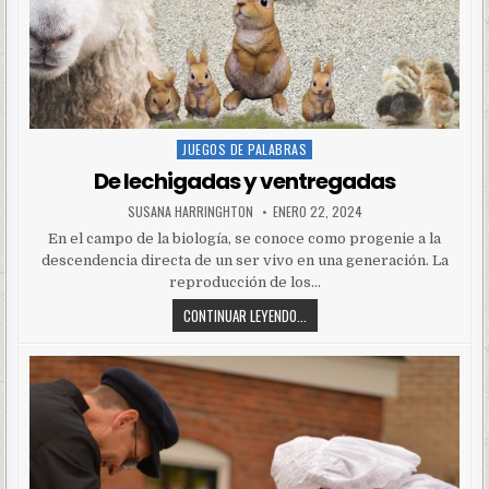
JUEGOS DE PALABRAS
Posted
in
De lechigadas y ventregadas
SUSANA HARRINGHTON
ENERO 22, 2024
En el campo de la biología, se conoce como progenie a la
descendencia directa de un ser vivo en una generación. La
reproducción de los…
CONTINUAR LEYENDO...