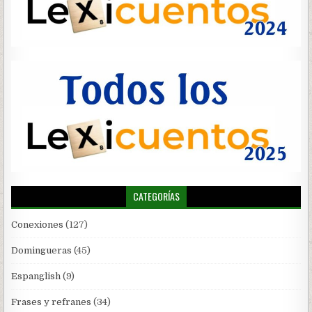
CATEGORÍAS
Conexiones
(127)
Domingueras
(45)
Espanglish
(9)
Frases y refranes
(34)