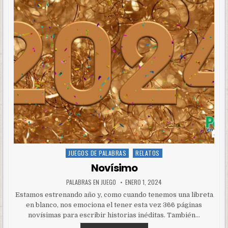
JUEGOS DE PALABRAS
RELATOS
Posted
in
Novísimo
PALABRAS EN JUEGO
ENERO 1, 2024
Estamos estrenando año y, como cuando tenemos una libreta
en blanco, nos emociona el tener esta vez 366 páginas
novísimas para escribir historias inéditas. También…