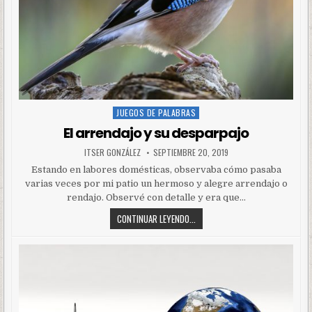
JUEGOS DE PALABRAS
Posted
in
El arrendajo y su desparpajo
ITSER GONZÁLEZ
SEPTIEMBRE 20, 2019
Estando en labores domésticas, observaba cómo pasaba
varias veces por mi patio un hermoso y alegre arrendajo o
rendajo. Observé con detalle y era que…
CONTINUAR LEYENDO...