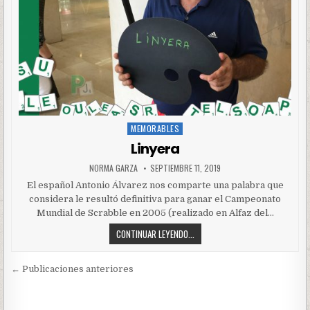
MEMORABLES
Posted
in
Linyera
NORMA GARZA
SEPTIEMBRE 11, 2019
El español Antonio Álvarez nos comparte una palabra que
considera le resultó definitiva para ganar el Campeonato
Mundial de Scrabble en 2005 (realizado en Alfaz del…
CONTINUAR LEYENDO...
Navegación
← Publicaciones anteriores
de
entradas