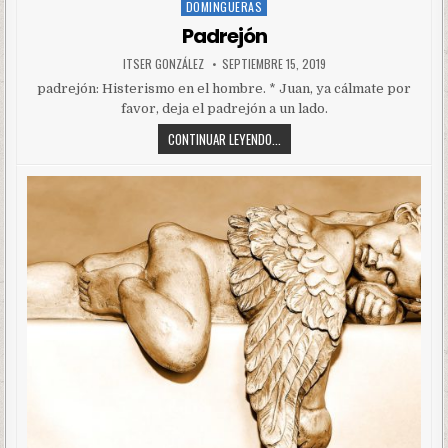
DOMINGUERAS
Posted
in
Padrejón
ITSER GONZÁLEZ
SEPTIEMBRE 15, 2019
padrejón: Histerismo en el hombre. * Juan, ya cálmate por
favor, deja el padrejón a un lado.
CONTINUAR LEYENDO...