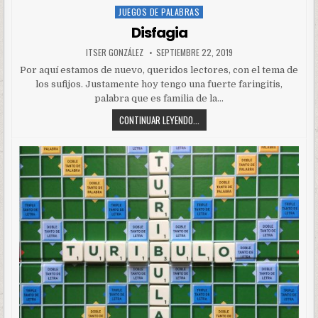
JUEGOS DE PALABRAS
Posted
in
Disfagia
ITSER GONZÁLEZ
SEPTIEMBRE 22, 2019
Por aquí estamos de nuevo, queridos lectores, con el tema de
los sufijos. Justamente hoy tengo una fuerte faringitis,
palabra que es familia de la…
CONTINUAR LEYENDO...