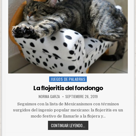
JUEGOS DE PALABRAS
Posted
in
La flojeritis del fondongo
NORMA GARZA
SEPTIEMBRE 26, 2019
Seguimos con la lista de Mexicanismos con términos
surgidos del ingenio popular mexicano: la flojeritis es un
modo festivo de llamarle a la flojera y…
CONTINUAR LEYENDO...