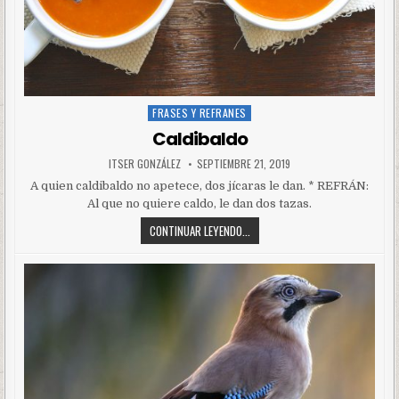
FRASES Y REFRANES
Posted
in
Caldibaldo
ITSER GONZÁLEZ
SEPTIEMBRE 21, 2019
A quien caldibaldo no apetece, dos jícaras le dan. * REFRÁN:
Al que no quiere caldo, le dan dos tazas.
CONTINUAR LEYENDO...