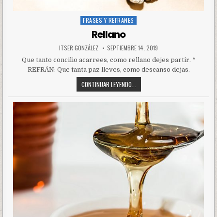
FRASES Y REFRANES
Posted
in
Rellano
ITSER GONZÁLEZ
SEPTIEMBRE 14, 2019
Que tanto concilio acarrees, como rellano dejes partir. *
REFRÁN: Que tanta paz lleves, como descanso dejas.
CONTINUAR LEYENDO...