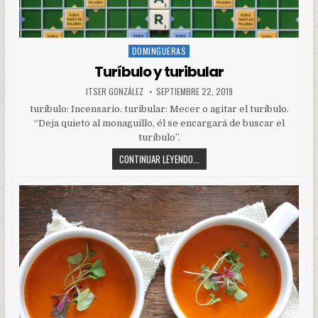
DOMINGUERAS
Posted
in
Turíbulo y turibular
ITSER GONZÁLEZ
SEPTIEMBRE 22, 2019
turíbulo: Incensario. turibular: Mecer o agitar el turíbulo.
“Deja quieto al monaguillo, él se encargará de buscar el
turíbulo”.
CONTINUAR LEYENDO...