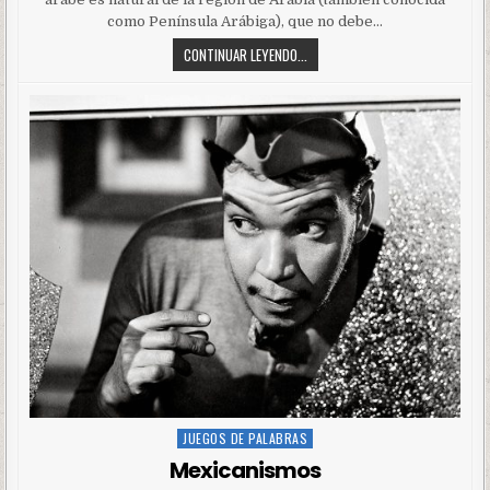
como Península Arábiga), que no debe…
CONTINUAR LEYENDO...
JUEGOS DE PALABRAS
Posted
in
Mexicanismos