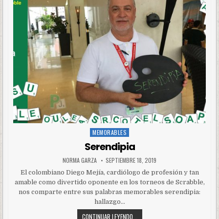
MEMORABLES
Posted
in
Serendipia
NORMA GARZA
SEPTIEMBRE 18, 2019
El colombiano Diego Mejía, cardiólogo de profesión y tan
amable como divertido oponente en los torneos de Scrabble,
nos comparte entre sus palabras memorables serendipia:
hallazgo…
CONTINUAR LEYENDO...