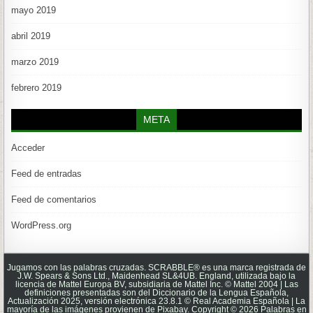
mayo 2019
abril 2019
marzo 2019
febrero 2019
META
Acceder
Feed de entradas
Feed de comentarios
WordPress.org
Jugamos con las palabras cruzadas. SCRABBLE® es una marca registrada de
J.W. Spears & Sons Ltd., Maidenhead SL&4UB. England, utilizada bajo la
licencia de Mattel Europa BV, subsidiaria de Mattel Inc. © Mattel 2004 | Las
definiciones presentadas son del Diccionario de la Lengua Española,
Actualización 2025, versión electrónica 23.8.1 © Real Academia Española | La
mayoría de las imágenes provienen de Pixabay. Copyright © 2026 Palabras en