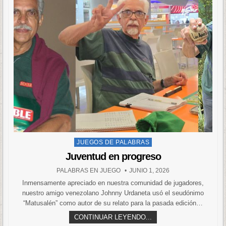
Posted
JUEGOS DE PALABRAS
in
Juventud en progreso
PALABRAS EN JUEGO
JUNIO 1, 2026
Inmensamente apreciado en nuestra comunidad de jugadores,
nuestro amigo venezolano Johnny Urdaneta usó el seudónimo
“Matusalén” como autor de su relato para la pasada edición…
CONTINUAR LEYENDO...