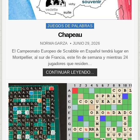
Posted
JUEGOS DE PALABRAS
in
Chapeau
NORMA GARZA
JUNIO 29, 2026
El Campeonato Europeo de Scrabble en Español tendrá lugar en
Montpellier, al sur de Francia, este fin de semana y mientras 24
jugadores que residen…
CONTINUAR LEYENDO...