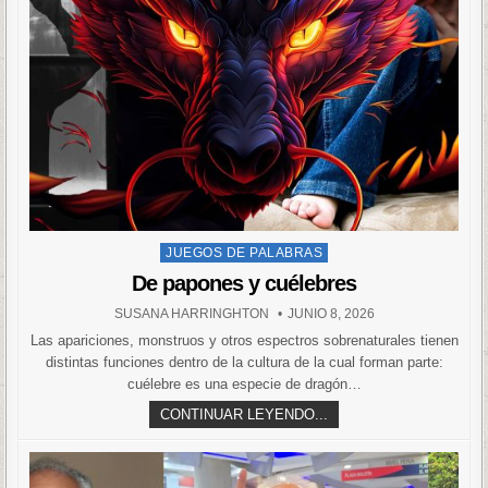
Posted
JUEGOS DE PALABRAS
in
De papones y cuélebres
SUSANA HARRINGHTON
JUNIO 8, 2026
Las apariciones, monstruos y otros espectros sobrenaturales tienen
distintas funciones dentro de la cultura de la cual forman parte:
cuélebre es una especie de dragón…
CONTINUAR LEYENDO...