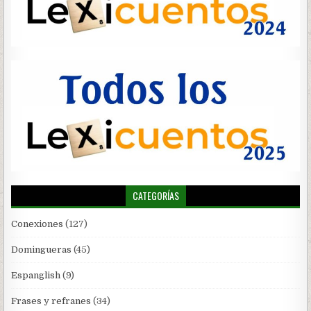
CATEGORÍAS
Conexiones
(127)
Domingueras
(45)
Espanglish
(9)
Frases y refranes
(34)