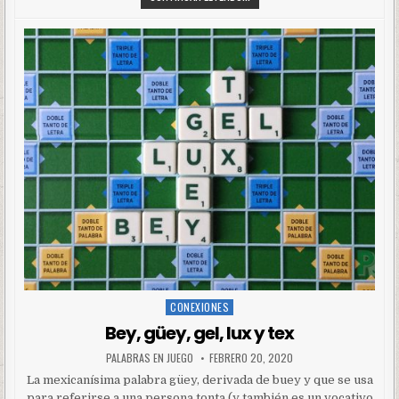
CONEXIONES
Posted
in
Bey, güey, gel, lux y tex
PALABRAS EN JUEGO
FEBRERO 20, 2020
La mexicanísima palabra güey, derivada de buey y que se usa
para referirse a una persona tonta (y también es un vocativo