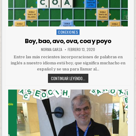
CONEXIONES
Posted
in
Boy, bao, avo, ova, coa y poyo
NORMA GARZA
FEBRERO 13, 2020
Entre las más recientes incorporaciones de palabras en
inglés a nuestro idioma está boy, que significa muchacho en
español y se usa para llamar al…
CONTINUAR LEYENDO...