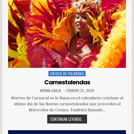
JUEGOS DE PALABRAS
Posted
in
Carnestolendas
NORMA GARZA
FEBRERO 25, 2020
Martes de Carnaval se le llama en el calendario cristiano al
último día de las fiestas carnestolendas que preceden al
Miércoles de Ceniza. También llamado…
CONTINUAR LEYENDO...