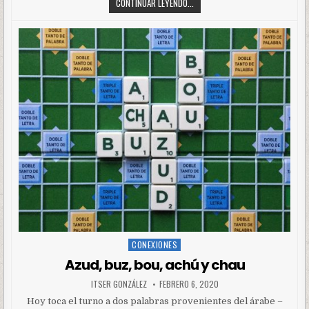
CONTINUAR LEYENDO...
CONEXIONES
Posted
in
Azud, buz, bou, achú y chau
ITSER GONZÁLEZ
FEBRERO 6, 2020
Hoy toca el turno a dos palabras provenientes del árabe –