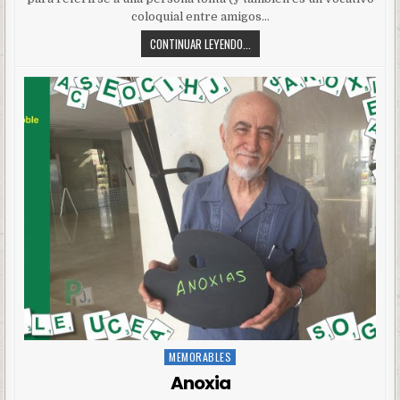
coloquial entre amigos…
CONTINUAR LEYENDO...
MEMORABLES
Posted
in
Anoxia