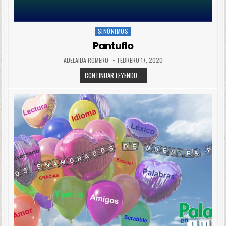
SINÓNIMOS
Posted
in
Pantuflo
ADELAIDA ROMERO
FEBRERO 17, 2020
CONTINUAR LEYENDO...