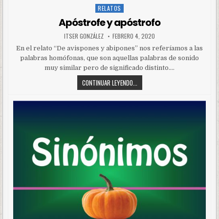
RELATOS
Posted
in
Apóstrofe y apóstrofo
ITSER GONZÁLEZ
FEBRERO 4, 2020
En el relato “De avispones y abipones” nos referíamos a las
palabras homófonas, que son aquellas palabras de sonido
muy similar pero de significado distinto….
CONTINUAR LEYENDO...