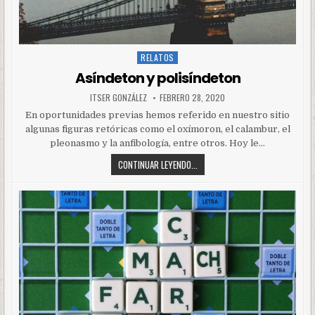
RELATOS
Posted
in
Asíndeton y polisíndeton
ITSER GONZÁLEZ
FEBRERO 28, 2020
En oportunidades previas hemos referido en nuestro sitio
algunas figuras retóricas como el oxímoron, el calambur, el
pleonasmo y la anfibología, entre otros. Hoy le…
CONTINUAR LEYENDO...