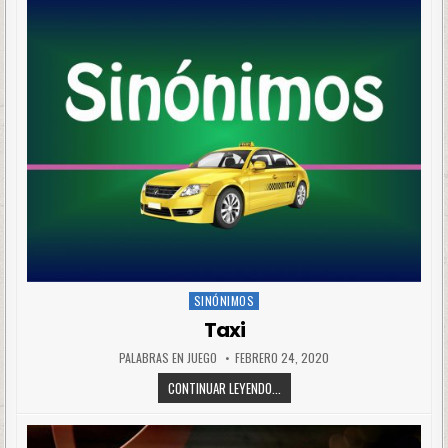
SINÓNIMOS
Posted
in
Taxi
PALABRAS EN JUEGO
FEBRERO 24, 2020
CONTINUAR LEYENDO...