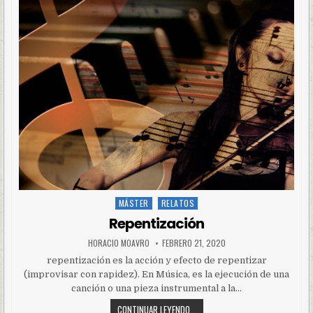
MÁSTER
RELATOS
Posted
in
Repentización
HORACIO MOAVRO
FEBRERO 21, 2020
repentización es la acción y efecto de repentizar
(improvisar con rapidez). En Música, es la ejecución de una
canción o una pieza instrumental a la…
CONTINUAR LEYENDO...