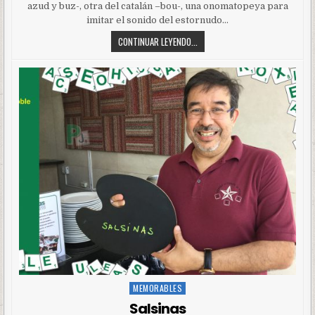
azud y buz-, otra del catalán –bou-, una onomatopeya para
imitar el sonido del estornudo…
CONTINUAR LEYENDO...
MEMORABLES
Posted
in
Salsinas