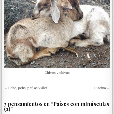
Chivos y chivas
Navegación
← Pche, pchs, paf, as y álef
Piscina →
de
entradas
3 pensamientos en “
Países con minúsculas
(2)
”