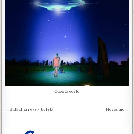
Cuento corto
Navegación
← Bulbul, arroaz y bófeta
Novísimo →
de
entradas