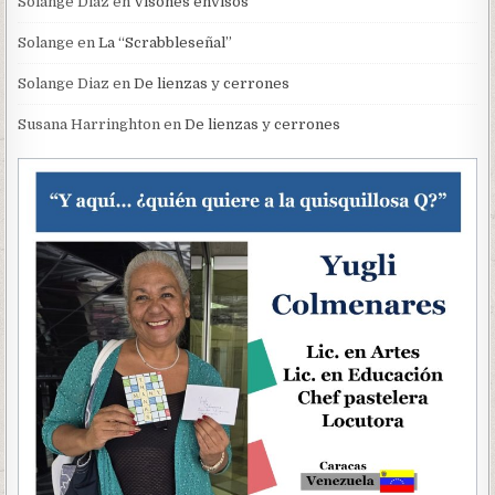
Solange Diaz
en
Visones envisos
Solange
en
La “Scrabbleseñal”
Solange Diaz
en
De lienzas y cerrones
Susana Harringhton
en
De lienzas y cerrones