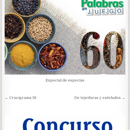
Especial de especias
Navegación
← Crucigrama 18
De tejeduras y entelados →
de
entradas