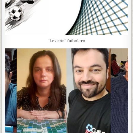
“Lexicón” futbolero