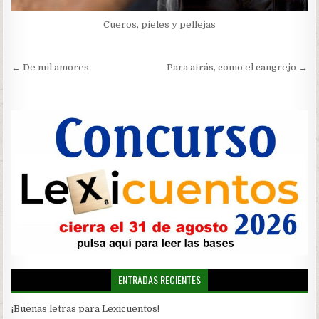
Cueros, pieles y pellejas
Navegación
← De mil amores
Para atrás, como el cangrejo →
de
entradas
ENTRADAS RECIENTES
¡Buenas letras para Lexicuentos!