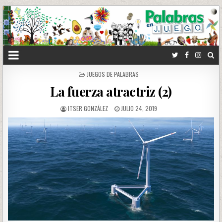
POSTED
JUEGOS DE PALABRAS
IN
La fuerza atractriz (2)
ITSER GONZÁLEZ
JULIO 24, 2019