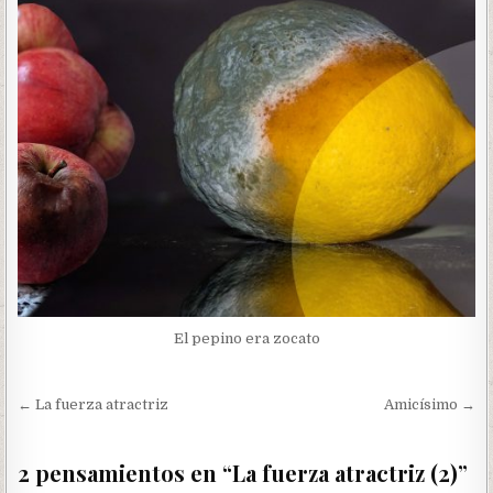
El pepino era zocato
Navegación
← La fuerza atractriz
Amicísimo →
de
entradas
2 pensamientos en “
La fuerza atractriz (2)
”