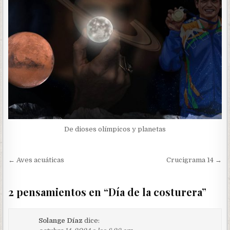
De dioses olímpicos y planetas
Navegación
← Aves acuáticas
Crucigrama 14 →
de
entradas
2 pensamientos en “
Día de la costurera
”
Solange Díaz
dice: