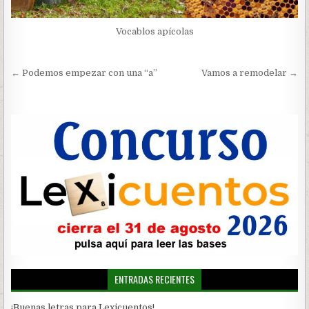
Vocablos apícolas
Navegación
← Podemos empezar con una “a”
Vamos a remodelar →
de
entradas
ENTRADAS RECIENTES
¡Buenas letras para Lexicuentos!