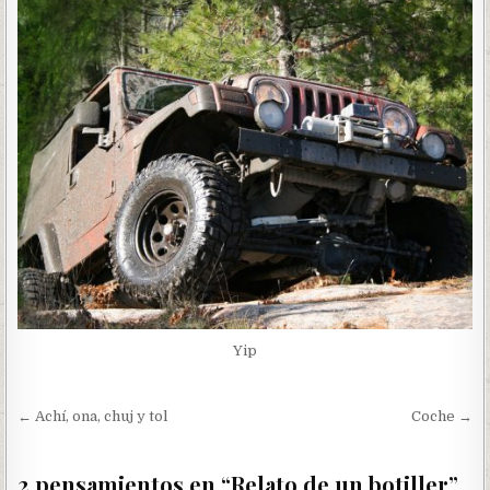
Yip
Navegación
← Achí, ona, chuj y tol
Coche →
de
entradas
2 pensamientos en “
Relato de un botiller
”