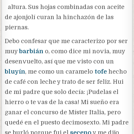
altura. Sus hojas combinadas con aceite
de ajonjolí curan la hinchazón de las
piernas.
Debo confesar que me caracterizo por ser
muy
barbián
o, como dice mi novia, muy
desenvuelto, así que me visto con un
bluyín
, me como un caramelo
tofe
hecho
de café con leche y trato de ser feliz. Hui
de mi padre que solo decía: ¡Pudelas el
hierro o te vas de la casa! Mi sueño era
ganar el concurso de Míster Italia, pero
quedé en el puesto decimosexto. Mi padre
se burló porque fui el
seceno
y me dijo