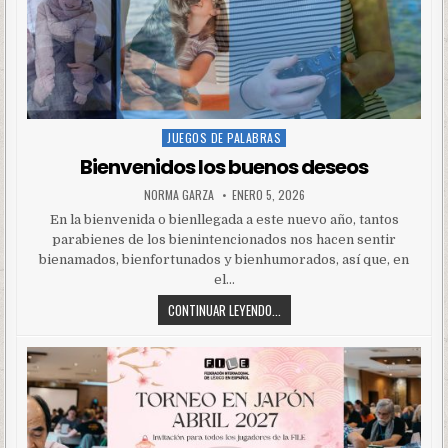
JUEGOS DE PALABRAS
Posted
in
Bienvenidos los buenos deseos
NORMA GARZA
ENERO 5, 2026
En la bienvenida o bienllegada a este nuevo año, tantos
parabienes de los bienintencionados nos hacen sentir
bienamados, bienfortunados y bienhumorados, así que, en
el…
CONTINUAR LEYENDO...