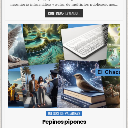
ingeniería informática y autor de múltiples publicaciones…
CONTINUAR LEYENDO...
JUEGOS DE PALABRAS
Posted
in
Pepinos pipones