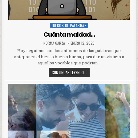
JUEGOS DE PALABRAS
Posted
in
Cuánta maldad…
NORMA GARZA
ENERO 12, 2026
Hoy seguimos con los antónimos de las palabras que
anteponen el bien, o buen o buena, para dar un vistazo a
aquellos vocablos que podrían…
CONTINUAR LEYENDO...