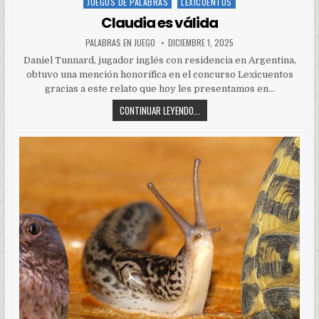
JUEGOS DE PALABRAS
LEXICUENTOS
Posted
in
Claudia es válida
PALABRAS EN JUEGO
DICIEMBRE 1, 2025
Daniel Tunnard, jugador inglés con residencia en Argentina,
obtuvo una mención honorífica en el concurso Lexicuentos
gracias a este relato que hoy les presentamos en…
CONTINUAR LEYENDO...