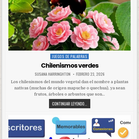
JUEGOS DE PALABRAS
Posted
in
Chilenismos verdes
SUSANA HARRINGHTON
FEBRERO 23, 2026
Los chilenismos del mundo vegetal dan el nombre a plantas
nativas (muchas de origen mapuche o quechua), ya sean
frutos, árboles o arbustos que son…
CONTINUAR LEYENDO...