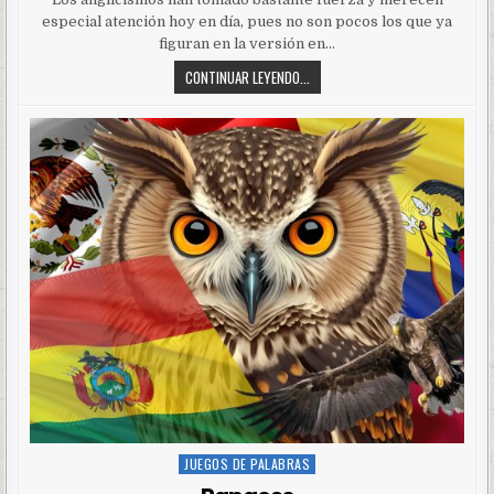
especial atención hoy en día, pues no son pocos los que ya
figuran en la versión en…
CONTINUAR LEYENDO...
JUEGOS DE PALABRAS
Posted
in