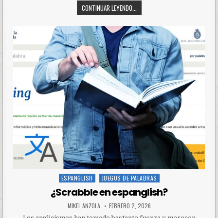
CONTINUAR LEYENDO...
ESPANGLISH
JUEGOS DE PALABRAS
Posted
in
¿Scrabble en espanglish?
MIKEL ANZOLA
FEBRERO 2, 2026
Los anglicismos han tomado bastante fuerza y merecen