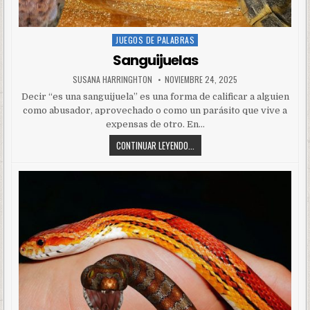
JUEGOS DE PALABRAS
Posted
in
Sanguijuelas
SUSANA HARRINGHTON
NOVIEMBRE 24, 2025
Decir “es una sanguijuela” es una forma de calificar a alguien
como abusador, aprovechado o como un parásito que vive a
expensas de otro. En…
CONTINUAR LEYENDO...