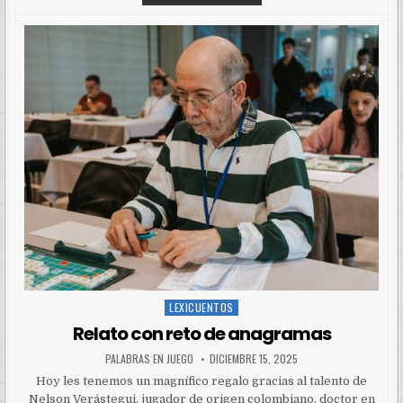
LEXICUENTOS
Posted
in
Relato con reto de anagramas
PALABRAS EN JUEGO
DICIEMBRE 15, 2025
Hoy les tenemos un magnífico regalo gracias al talento de
Nelson Verástegui, jugador de origen colombiano, doctor en