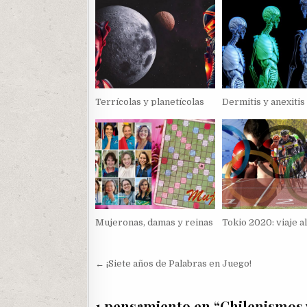
Terrícolas y planetícolas
Dermitis y anexitis
Mujeronas, damas y reinas
Tokio 2020: viaje a
Navegación
← ¡Siete años de Palabras en Juego!
de
entradas
1 pensamiento en “
Chilenismos 