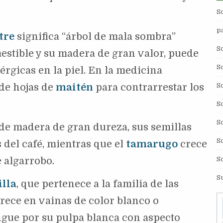
S
p
itre
significa “árbol de mala sombra”
S
estible y su madera de gran valor, puede
S
érgicas en la piel. En la medicina
S
 de hojas de
maitén
para contrarrestar los
S
S
 de madera de gran dureza, sus semillas
S
 del café, mientras que el
tamarugo
crece
S
e algarrobo.
S
illa
, que pertenece a la familia de las
rece en vainas de color blanco o
ngue por su pulpa blanca con aspecto