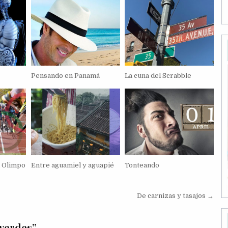
Pensando en Panamá
La cuna del Scrabble
l Olimpo
Entre aguamiel y aguapié
Tonteando
De carnizas y tasajos →
verdes
”