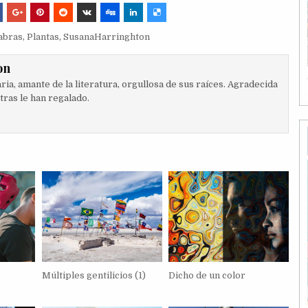
abras
,
Plantas
,
SusanaHarringhton
on
ia, amante de la literatura, orgullosa de sus raíces. Agradecida
etras le han regalado.
Múltiples gentilicios (1)
Dicho de un color