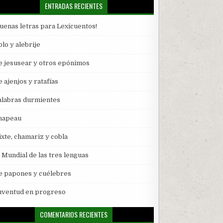
ENTRADAS RECIENTES
Buenas letras para Lexicuentos!
lo y alebrije
e jesusear y otros epónimos
 ajenjos y ratafías
alabras durmientes
hapeau
ixte, chamariz y cobla
l Mundial de las tres lenguas
e papones y cuélebres
uventud en progreso
COMENTARIOS RECIENTES