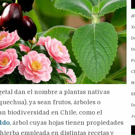
¡
Xo
D
De
P
C
N
etal dan el nombre a plantas nativas
E
echua), ya sean frutos, árboles o
D
ran biodiversidad en Chile, como el
J
ldo
, árbol cuyas hojas tienen propiedades
 hierba empleada en distintas recetas y