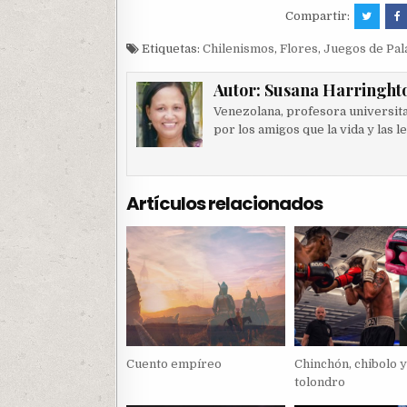
Compartir:
Etiquetas:
Chilenismos
,
Flores
,
Juegos de Pal
Autor:
Susana Harringht
Venezolana, profesora universitar
por los amigos que la vida y las l
Artículos relacionados
Cuento empíreo
Chinchón, chibolo y
tolondro