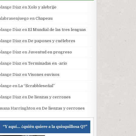
olange Díaz
en
Xolo y alebrije
alabrasenjuego
en
Chapeau
olange Díaz
en
El Mundial de las tres lenguas
olange Diaz
en
De papones y cuélebres
olange Díaz
en
Juventud en progreso
olange Díaz
en
Terminadas en -ario
olange Diaz
en
Visones envisos
olange
en
La “Scrabbleseñal”
olange Diaz
en
De lienzas y cerrones
usana Harringhton
en
De lienzas y cerrones