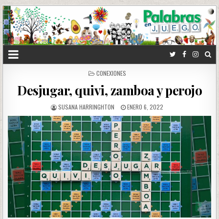
POSTED
CONEXIONES
IN
Desjugar, quivi, zamboa y perojo
SUSANA HARRINGHTON
ENERO 6, 2022