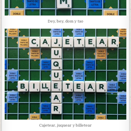
Dey, bey, dom y tao
Cajetear, juquear y billetear