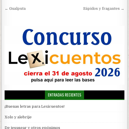
Navegación
← Gualputa
Sápidos y fragantes →
de
entradas
ENTRADAS RECIENTES
¡Buenas letras para Lexicuentos!
Xolo y alebrije
De jesusear y otros epónimos