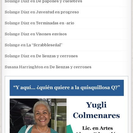
Solange Diaz
en
De papones y cuélebres
Solange Díaz
en
Juventud en progreso
Solange Díaz
en
Terminadas en -ario
Solange Diaz
en
Visones envisos
Solange
en
La “Scrabbleseñal”
Solange Diaz
en
De lienzas y cerrones
Susana Harringhton
en
De lienzas y cerrones