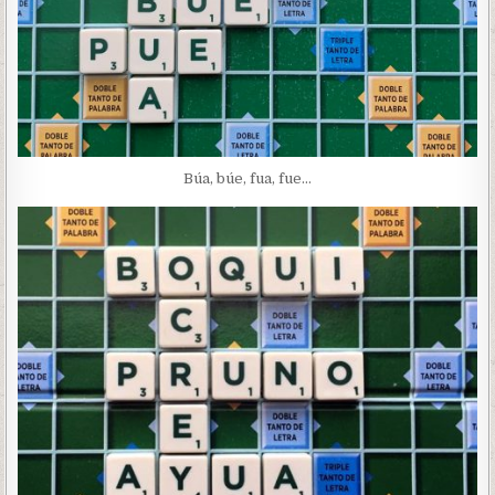
Búa, búe, fua, fue…