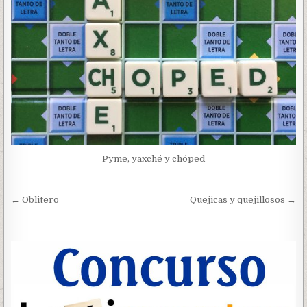
Pyme, yaxché y chóped
Navegación
← Oblitero
Quejicas y quejillosos →
de
entradas