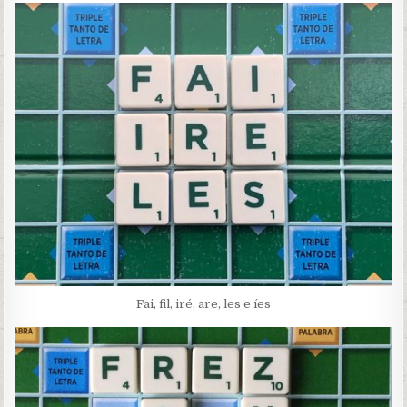
Fai, fil, iré, are, les e íes