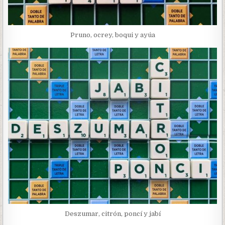
Pruno, ocrey, boqui y ayúa
Deszumar, citrón, poncí y jabí