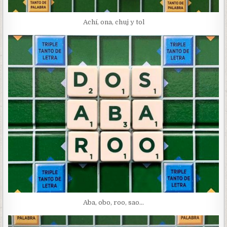
Achí, ona, chuj y tol
Aba, obo, roo, sao…