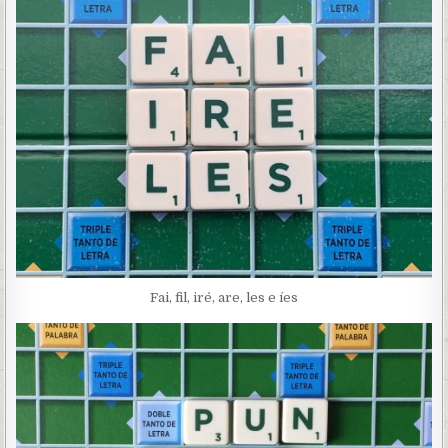
Fai, fil, iré, are, les e íes