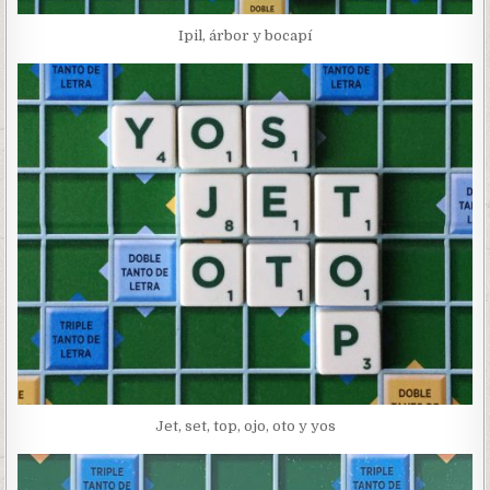
Ipil, árbor y bocapí
Jet, set, top, ojo, oto y yos