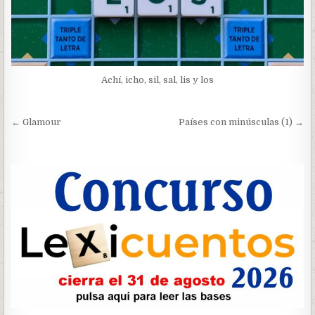
Achí, icho, sil, sal, lis y los
Navegación
← Glamour
Países con minúsculas (1) →
de
entradas