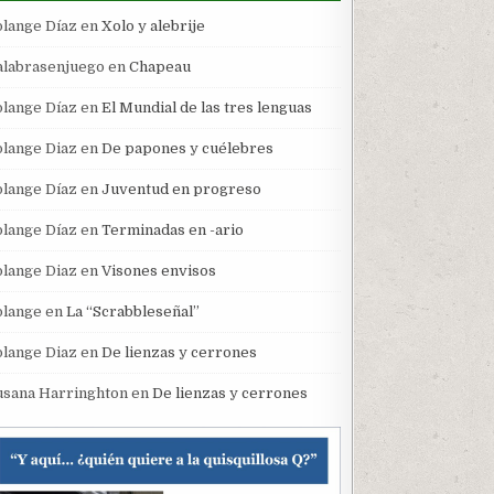
olange Díaz
en
Xolo y alebrije
alabrasenjuego
en
Chapeau
olange Díaz
en
El Mundial de las tres lenguas
olange Diaz
en
De papones y cuélebres
olange Díaz
en
Juventud en progreso
olange Díaz
en
Terminadas en -ario
olange Diaz
en
Visones envisos
olange
en
La “Scrabbleseñal”
olange Diaz
en
De lienzas y cerrones
usana Harringhton
en
De lienzas y cerrones