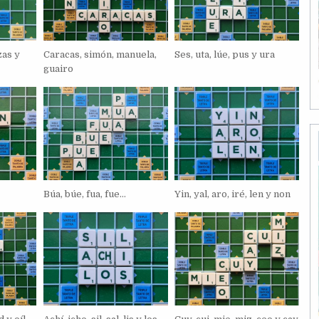
zas y
Caracas, simón, manuela,
Ses, uta, lúe, pus y ura
guairo
Búa, búe, fua, fue…
Yin, yal, aro, iré, len y non