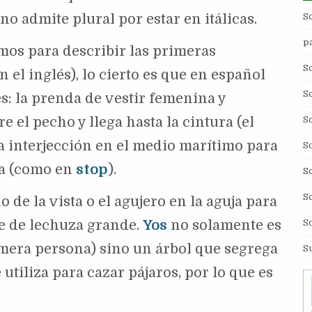
S
no admite plural por estar en itálicas.
p
mos para describir las primeras
S
 el inglés), lo cierto es que en español
S
s: la prenda de vestir femenina y
S
 el pecho y llega hasta la cintura (el
a interjección en el medio marítimo para
S
a (como en
stop
).
S
S
o de la vista o el agujero en la aguja para
S
e de lechuza grande.
Yos
no solamente es
imera persona) sino un árbol que segrega
S
utiliza para cazar pájaros, por lo que es