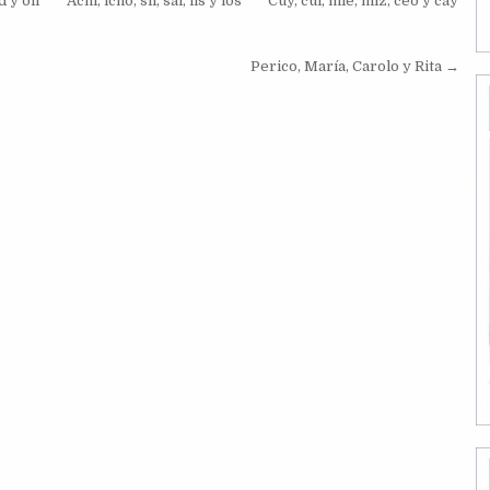
d y oíl
Achí, icho, sil, sal, lis y los
Cuy, cui, mie, miz, ceo y cay
Perico, María, Carolo y Rita →