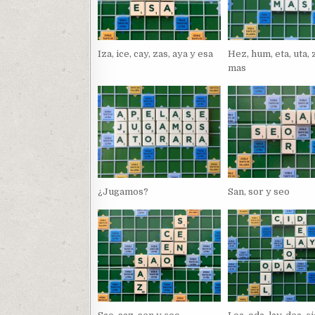
Iza, ice, cay, zas, aya y esa
Hez, hum, eta, uta, 
mas
¿Jugamos?
San, sor y seo