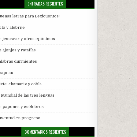
ENTRADAS RECIENTES
Buenas letras para Lexicuentos!
lo y alebrije
e jesusear y otros epónimos
 ajenjos y ratafías
alabras durmientes
hapeau
ixte, chamariz y cobla
l Mundial de las tres lenguas
e papones y cuélebres
uventud en progreso
COMENTARIOS RECIENTES