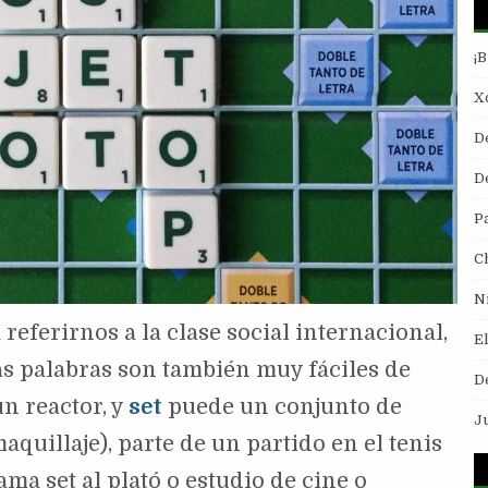
¡
Xo
D
De
P
C
N
referirnos a la clase social internacional,
E
tas palabras son también muy fáciles de
D
n reactor, y
set
puede un conjunto de
J
quillaje), parte de un partido en el tenis
ama set al plató o estudio de cine o