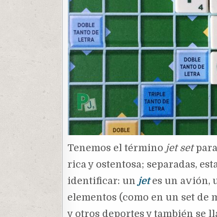
Tenemos el término
jet set
para 
rica y ostentosa; separadas, es
identificar: un
jet
es un avión, u
elementos (como en un set de ma
y otros deportes y también se ll