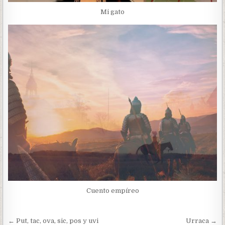
Mi gato
Cuento empíreo
Navegación
← Put, tac, ova, sic, pos y uvi
Urraca →