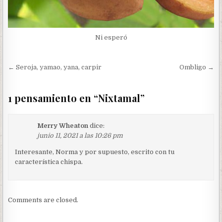
Ni esperó
Navegación
← Seroja, yamao, yana, carpir
Ombligo →
de
entradas
1 pensamiento en “
Nixtamal
”
Merry Wheaton
dice:
junio 11, 2021 a las 10:26 pm
Interesante, Norma y por supuesto, escrito con tu
característica chispa.
Comments are closed.