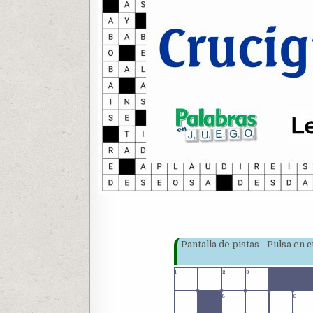
Pantalla de pistas - Pulsa en
1
2
3
8
9