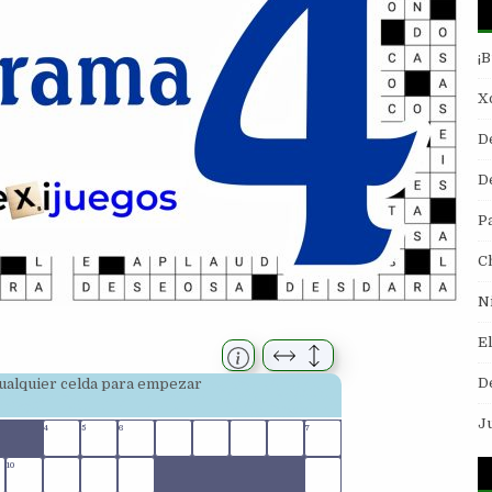
¡
Xo
D
De
P
C
N
E
D
 cualquier celda para empezar
J
4
5
6
7
10