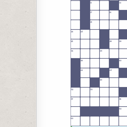
11
12
17
18
21
24
25
28
29
30
34
35
39
40
44
45
49
52
53
57
58
62
63