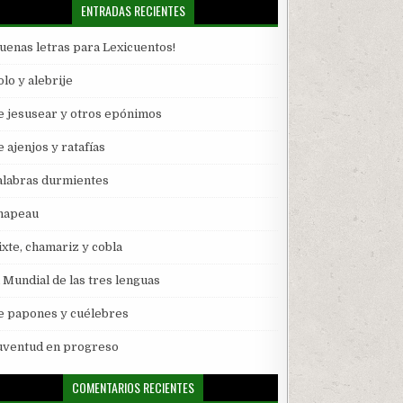
ENTRADAS RECIENTES
Buenas letras para Lexicuentos!
lo y alebrije
e jesusear y otros epónimos
 ajenjos y ratafías
alabras durmientes
hapeau
ixte, chamariz y cobla
l Mundial de las tres lenguas
e papones y cuélebres
uventud en progreso
COMENTARIOS RECIENTES