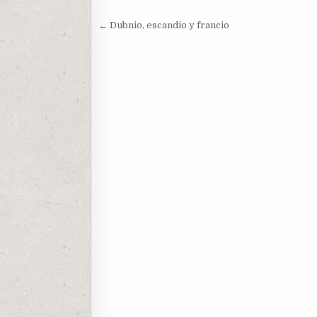
Navegación
← Dubnio, escandio y francio
de
entradas