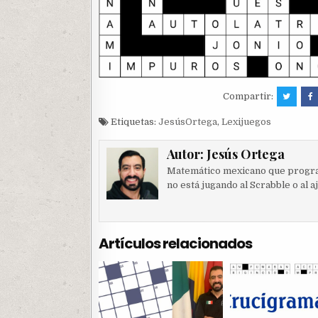
Compartir:
Etiquetas:
JesúsOrtega
,
Lexijuegos
Autor:
Jesús Ortega
Matemático mexicano que progra
no está jugando al Scrabble o al a
Artículos relacionados