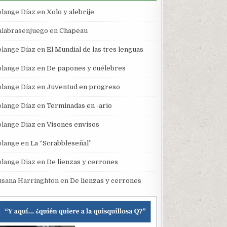
olange Díaz
en
Xolo y alebrije
alabrasenjuego
en
Chapeau
olange Díaz
en
El Mundial de las tres lenguas
olange Diaz
en
De papones y cuélebres
olange Díaz
en
Juventud en progreso
olange Díaz
en
Terminadas en -ario
olange Diaz
en
Visones envisos
olange
en
La “Scrabbleseñal”
olange Diaz
en
De lienzas y cerrones
usana Harringhton
en
De lienzas y cerrones