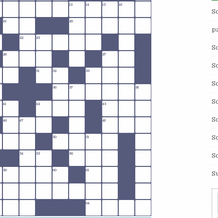
13
14
15
16
S
19
20
p
22
23
S
26
27
S
31
32
33
S
36
37
38
S
41
42
43
S
46
47
48
S
50
51
S
54
55
56
59
60
61
S
64