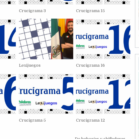
Crucigrama 3
Crucigrama 15
Lexijuegos
Crucigrama 16
Crucigrama 5
Crucigrama 12
De boberías y chifladuras →