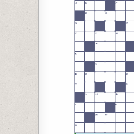
15
16
17
20
21
24
25
30
31
32
36
40
41
44
45
46
50
51
54
55
56
60
61
66
67
69