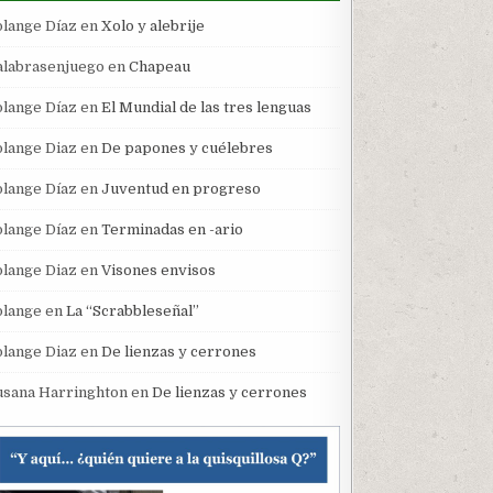
olange Díaz
en
Xolo y alebrije
alabrasenjuego
en
Chapeau
olange Díaz
en
El Mundial de las tres lenguas
olange Diaz
en
De papones y cuélebres
olange Díaz
en
Juventud en progreso
olange Díaz
en
Terminadas en -ario
olange Diaz
en
Visones envisos
olange
en
La “Scrabbleseñal”
olange Diaz
en
De lienzas y cerrones
usana Harringhton
en
De lienzas y cerrones