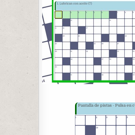
Pantalla de pistas - Pulsa en
1
2
3
4
5
13