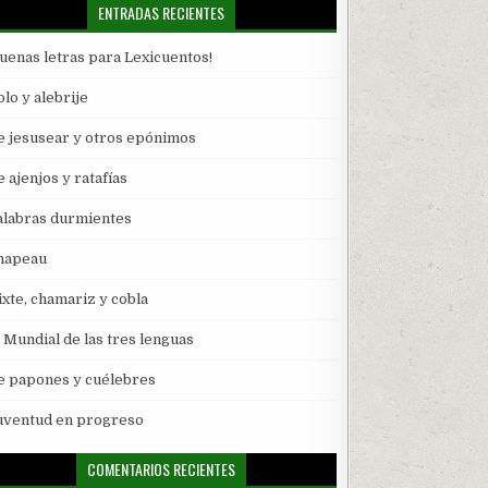
ENTRADAS RECIENTES
Buenas letras para Lexicuentos!
lo y alebrije
e jesusear y otros epónimos
 ajenjos y ratafías
alabras durmientes
hapeau
ixte, chamariz y cobla
l Mundial de las tres lenguas
e papones y cuélebres
uventud en progreso
COMENTARIOS RECIENTES