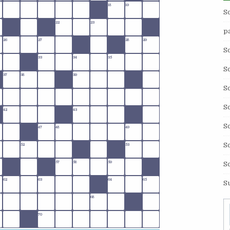
18
19
S
22
23
p
26
27
28
29
S
33
34
35
S
37
38
39
S
S
42
43
S
47
48
49
S
52
53
S
57
58
59
62
63
64
65
S
68
70