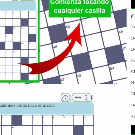
¡
Xo
D
De
P
C
N
E
D
 cualquier celda para empezar
J
6
7
8
9
10
11
12
14