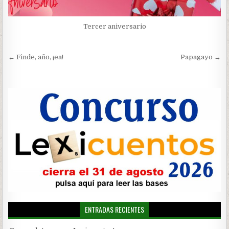
Tercer aniversario
Navegación
← Finde, año, ¡ea!
Papagayo →
de
entradas
ENTRADAS RECIENTES