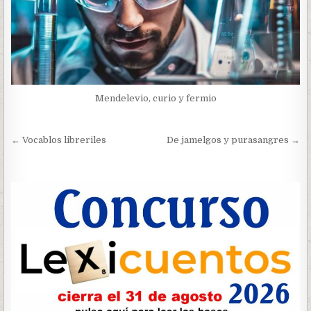
Mendelevio, curio y fermio
Navegación
← Vocablos libreriles
De jamelgos y purasangres →
de
entradas