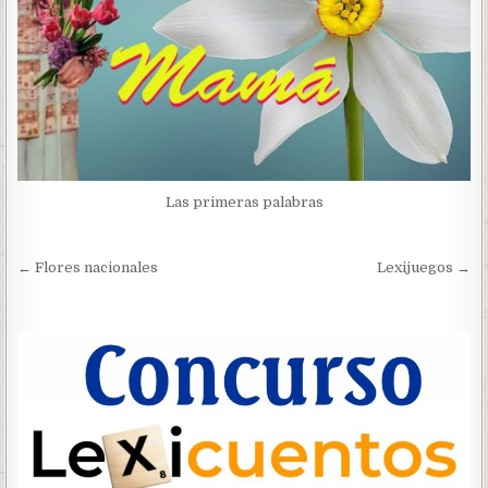
Las primeras palabras
Navegación
← Flores nacionales
Lexijuegos →
de
entradas