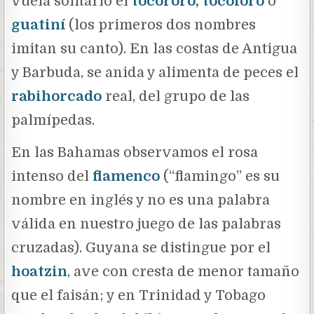
vuela solitario el
tocororo, tocoloro
o
guatiní
(los primeros dos nombres
imitan su canto). En las costas de Antigua
y Barbuda, se anida y alimenta de peces el
rabihorcado
real, del grupo de las
palmípedas.
En las Bahamas observamos el rosa
intenso del
flamenco
(“flamingo” es su
nombre en inglés y no es una palabra
válida en nuestro juego de las palabras
cruzadas). Guyana se distingue por el
hoatzin
, ave con cresta de menor tamaño
que el faisán; y en Trinidad y Tobago