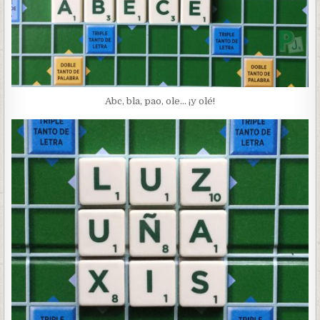
Abc, bla, pao, ole… ¡y olé!