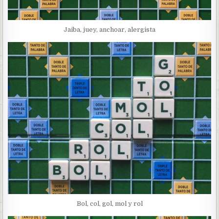
Jaiba, juey, anchoar, alergista
Bol, col, gol, mol y rol