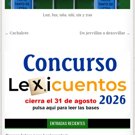
Luz, lux, uña, uñí, xis y zas
Navegación
← Cachalote
De jervillas a desovillar →
de
entradas
ENTRADAS RECIENTES