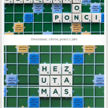
Deszumar, citrón, poncí y jabí