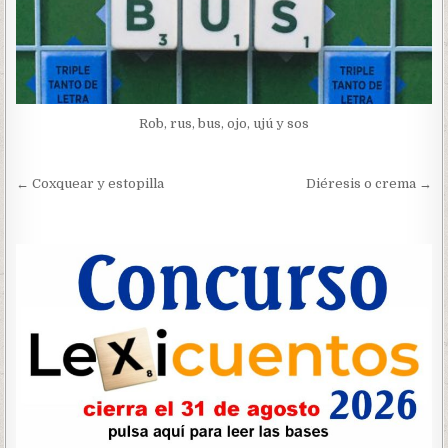
Rob, rus, bus, ojo, ujú y sos
Navegación
← Coxquear y estopilla
Diéresis o crema →
de
entradas