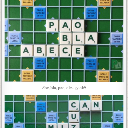
Abc, bla, pao, ole… ¡y olé!