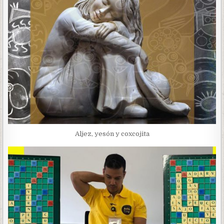
Aljez, yesón y coxcojita