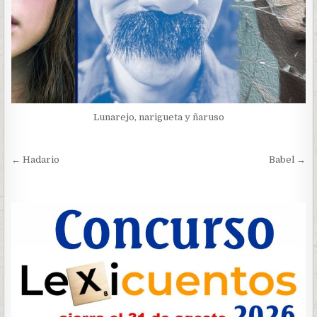
Lunarejo, narigueta y ñaruso
Navegación
← Hadario
Babel →
de
entradas