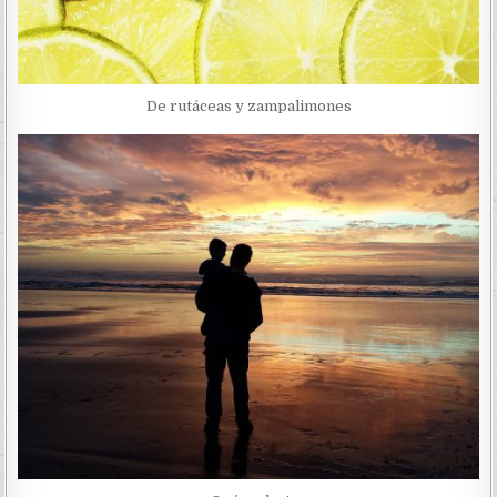
De rutáceas y zampalimones