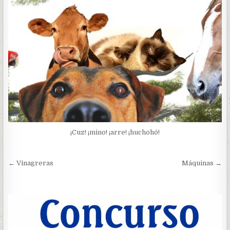
¡Cuz! ¡mino! ¡arre! ¡huchohó!
Navegación
← Vinagreras
Máquinas →
de
entradas