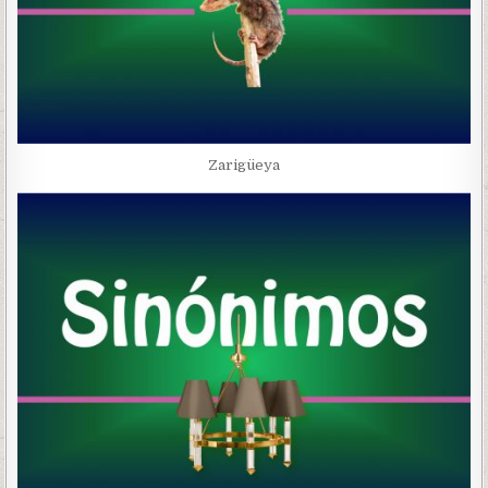
Zarigüeya