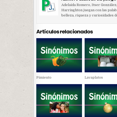
Adelaida Romero, Itser González
Harringhton juegan con las palab
belleza, riqueza y curiosidades d
Artículos relacionados
Pimiento
Lavaplatos