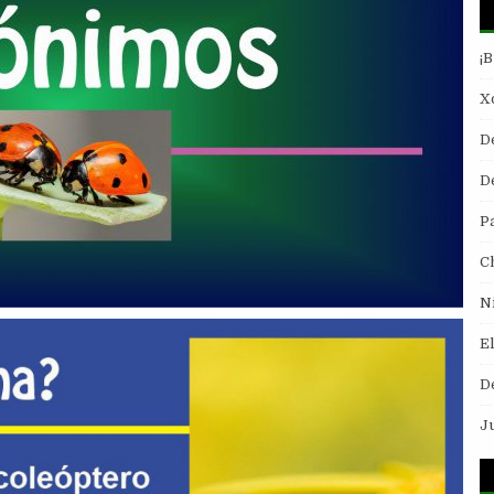
¡
Xo
D
De
P
C
N
E
D
J