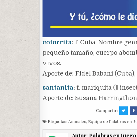
cotorrita
: f. Cuba. Nombre gen
pequeño tamaño, cuerpo abomba
vivos.
Aporte de: Fidel Babani (Cuba),
santanita
:
f. mariquita (‖ insec
Aporte de: Susana Harringthon
Compartir:
Etiquetas:
Animales
,
Equipo de Palabras en J
Autor:
Palabras en Juego