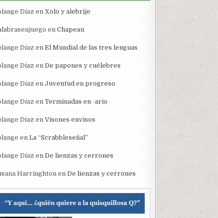
olange Díaz
en
Xolo y alebrije
alabrasenjuego
en
Chapeau
olange Díaz
en
El Mundial de las tres lenguas
olange Diaz
en
De papones y cuélebres
olange Díaz
en
Juventud en progreso
olange Díaz
en
Terminadas en -ario
olange Diaz
en
Visones envisos
olange
en
La “Scrabbleseñal”
olange Diaz
en
De lienzas y cerrones
usana Harringhton
en
De lienzas y cerrones