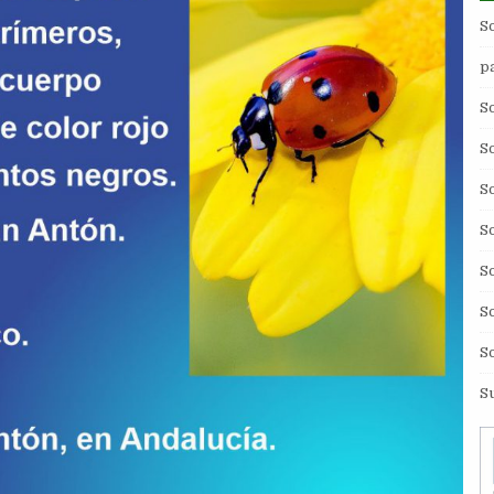
S
p
S
S
S
S
S
S
S
S