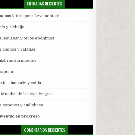
ENTRADAS RECIENTES
Buenas letras para Lexicuentos!
lo y alebrije
e jesusear y otros epónimos
 ajenjos y ratafías
alabras durmientes
hapeau
ixte, chamariz y cobla
l Mundial de las tres lenguas
e papones y cuélebres
uventud en progreso
COMENTARIOS RECIENTES