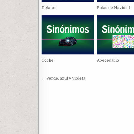
Delator
Bolas de Navidad
Coche
Abecedario
Navegación
← Verde, azul y violeta
de
entradas