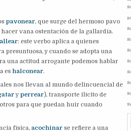
S
p
os
pavonear
, que surge del hermoso pavo
S
s hacer vana ostentación de la gallardía.
S
allear
: este verbo aplica a quienes
S
a presuntuosa, y cuando se adopta una
tra una actitud arrogante podemos hablar
S
ía es
halconear
.
S
S
ales nos llevan al mundo delincuencial de
S
gatar
y
perrear
), transporte ilícito de
a otros para que puedan huir cuando
S
.
cia física,
acochinar
se refiere a una