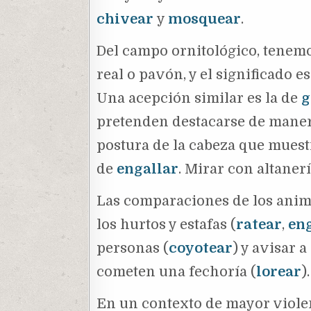
chivear
y
mosquear
.
Del campo ornitológico, tenem
real o pavón, y el significado e
Una acepción similar es la de
g
pretenden destacarse de maner
postura de la cabeza que mues
de
engallar
. Mirar con altaner
Las comparaciones de los anim
los hurtos y estafas (
ratear
,
en
personas (
coyotear
) y avisar 
cometen una fechoría (
lorear
)
En un contexto de mayor violen