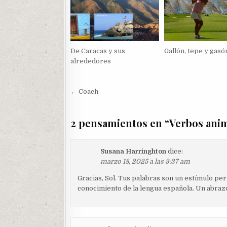
De Caracas y sus
Gallón, tepe y gasó
alrededores
Navegación
← Coach
de
entradas
2 pensamientos en “
Verbos ani
Susana Harringhton
dice:
marzo 18, 2025 a las 3:37 am
Gracias, Sol. Tus palabras son un estímulo p
conocimiento de la lengua española. Un abraz