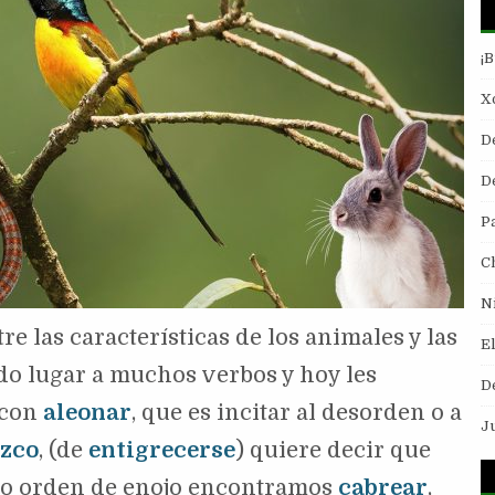
¡
Xo
D
De
P
C
N
re las características de los animales y las
E
do lugar a muchos verbos y hoy les
D
 con
aleonar
, que es incitar al desorden o a
J
ezco
, (de
entigrecerse
) quiere decir que
mo orden de enojo encontramos
cabrear
,