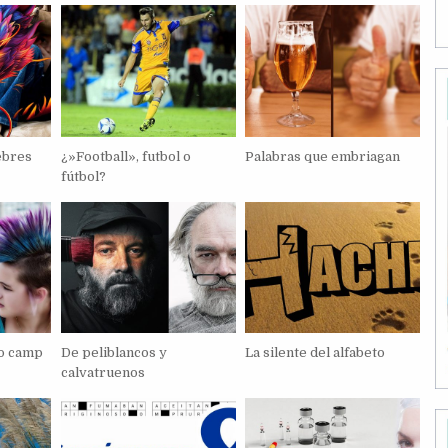
ebres
¿»Football», futbol o
Palabras que embriagan
fútbol?
do camp
De peliblancos y
La silente del alfabeto
calvatruenos