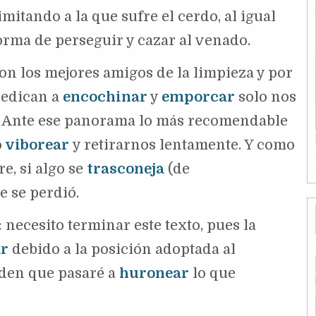
mitando a la que sufre el cerdo, al igual
forma de perseguir y cazar al venado.
on los mejores amigos de la limpieza y por
dedican a
encochinar
y
emporcar
solo nos
. Ante ese panorama lo más recomendable
o
viborear
y retirarnos lentamente. Y como
re, si algo se
trasconeja
(de
ue se perdió.
: necesito terminar este texto, pues la
r
debido a la posición adoptada al
rden que pasaré a
huronear
lo que