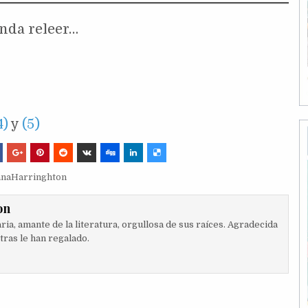
nda releer…
4)
y
(5)
anaHarringhton
on
ia, amante de la literatura, orgullosa de sus raíces. Agradecida
etras le han regalado.