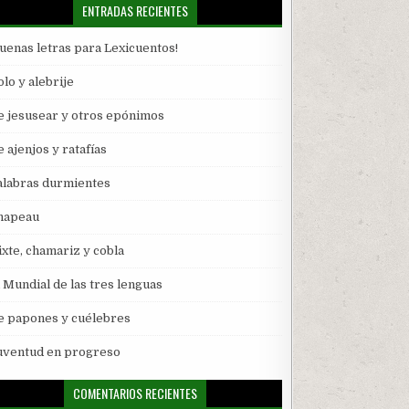
ENTRADAS RECIENTES
Buenas letras para Lexicuentos!
lo y alebrije
e jesusear y otros epónimos
 ajenjos y ratafías
alabras durmientes
hapeau
ixte, chamariz y cobla
l Mundial de las tres lenguas
e papones y cuélebres
uventud en progreso
COMENTARIOS RECIENTES