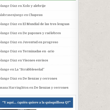
olange Díaz
en
Xolo y alebrije
alabrasenjuego
en
Chapeau
olange Díaz
en
El Mundial de las tres lenguas
olange Diaz
en
De papones y cuélebres
olange Díaz
en
Juventud en progreso
olange Díaz
en
Terminadas en -ario
olange Diaz
en
Visones envisos
olange
en
La “Scrabbleseñal”
olange Diaz
en
De lienzas y cerrones
usana Harringhton
en
De lienzas y cerrones