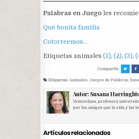
Palabras en Juego
les recomie
Qué bonita familia
Cotorreemos…
Etiquetas animales
(1)
,
(2)
,
(3)
,
(
Compartir:
Etiquetas:
Animales
,
Juegos de Palabras
,
Sus
Autor:
Susana Harringht
Venezolana, profesora universitar
por los amigos que la vida y las l
Artículos relacionados