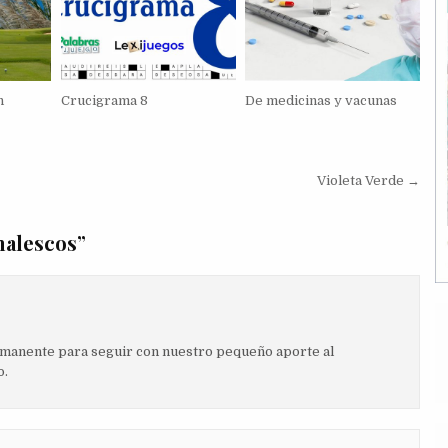
n
Crucigrama 8
De medicinas y vacunas
Violeta Verde →
malescos
”
ermanente para seguir con nuestro pequeño aporte al
o.