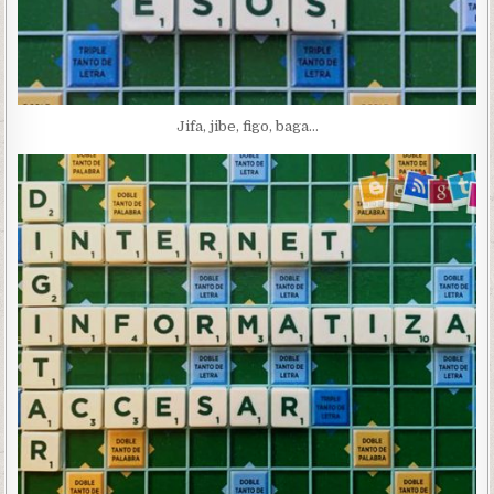
Jifa, jibe, figo, baga…