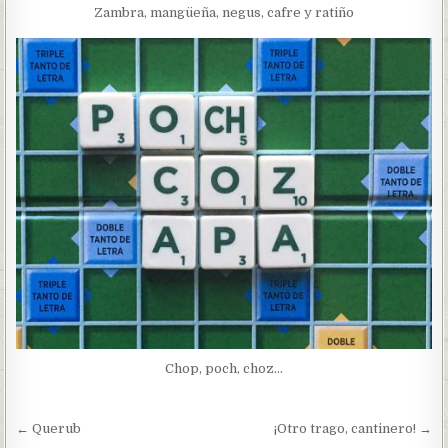
Zambra, mangüeña, negus, cafre y ratiño
Chop, poch, choz…
Navegación
← Querub
¡Otro trago, cantinero! →