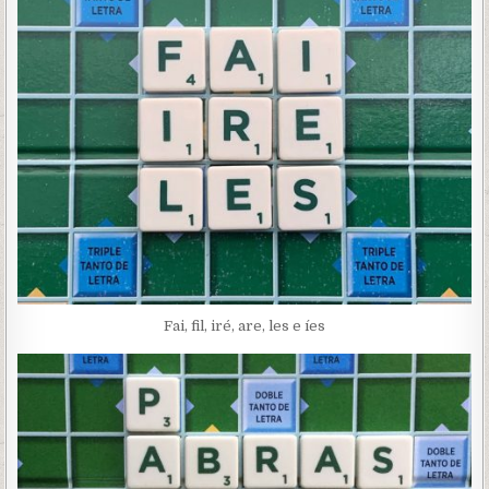
Fai, fil, iré, are, les e íes