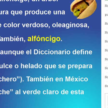
S
p
S
S
S
S
S
S
S
S