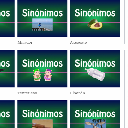
Mirador
Aguacate
Tentetieso
Biberón