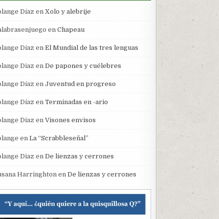
olange Díaz
en
Xolo y alebrije
alabrasenjuego
en
Chapeau
olange Díaz
en
El Mundial de las tres lenguas
olange Diaz
en
De papones y cuélebres
olange Díaz
en
Juventud en progreso
olange Díaz
en
Terminadas en -ario
olange Diaz
en
Visones envisos
olange
en
La “Scrabbleseñal”
olange Diaz
en
De lienzas y cerrones
usana Harringhton
en
De lienzas y cerrones