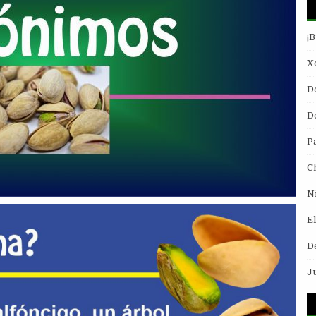
¡
Xo
D
De
P
C
N
E
D
J