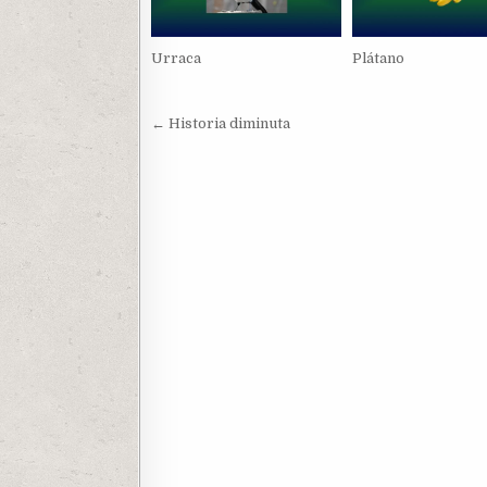
Urraca
Plátano
Navegación
← Historia diminuta
de
entradas