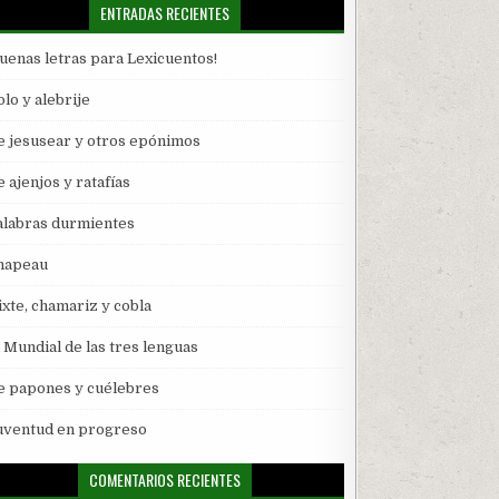
ENTRADAS RECIENTES
Buenas letras para Lexicuentos!
lo y alebrije
e jesusear y otros epónimos
 ajenjos y ratafías
alabras durmientes
hapeau
ixte, chamariz y cobla
l Mundial de las tres lenguas
e papones y cuélebres
uventud en progreso
COMENTARIOS RECIENTES