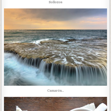
Sollozos
Camarón…