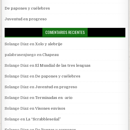
De papones y cuélebres
Juventud en progreso
COMENTARIOS RECIENTES
Solange Díaz
en
Xolo y alebrije
palabrasenjuego
en
Chapeau
Solange Díaz
en
El Mundial de las tres lenguas
Solange Diaz
en
De papones y cuélebres
Solange Díaz
en
Juventud en progreso
Solange Díaz
en
Terminadas en -ario
Solange Diaz
en
Visones envisos
Solange
en
La “Scrabbleseñal”
Solange Diaz
en
De lienzas y cerrones