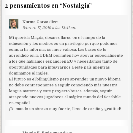
entradas
2 pensamientos en “
Nostalgia
”
Norma Garza
dice:
febrero 17, 2019 a las 12:41 am
Mi querida Magda, desarrollarse en el campo de la
educación y los medios es un privilegio porque podemos
compartir información muy valiosa. Las bases de lo
aprendido en la UDEM permiten hoy apoyar especialmente
a los que hablamos español en EU y necesitamos tanto de
oportunidades para integrarnos a este país mientras
dominamos el inglés.
El futuro es el bilingüismo pero aprender un nuevo idioma
no debe contraponerse a seguir conociendo más nuestra
lengua materna y este proyecto busca, además, seguir
atrayendo nuevos jugadores al mágico mundo del Scrabble
en español.
¡Te mando un abrazo muy fuerte, lleno de cariño y gratitud!
Magda E. Rodriguez
dice: