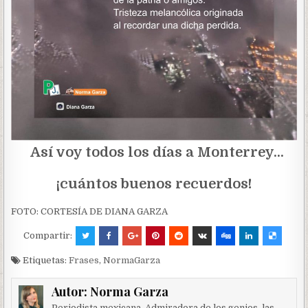
Así voy todos los días a Monterrey…
¡cuántos buenos recuerdos!
FOTO: CORTESÍA DE DIANA GARZA
Compartir:
Etiquetas:
Frases
,
NormaGarza
Autor:
Norma Garza
Periodista mexicana. Admiradora de los genios, las