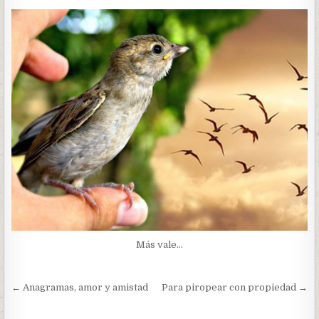
Más vale…
Navegación
← Anagramas, amor y amistad
Para piropear con propiedad →
de