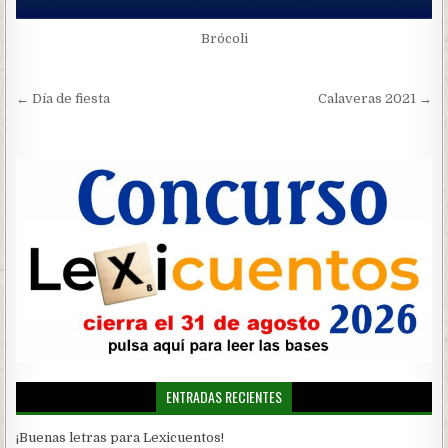
Brócoli
Navegación
← Día de fiesta
Calaveras 2021 →
de
entradas
ENTRADAS RECIENTES
¡Buenas letras para Lexicuentos!