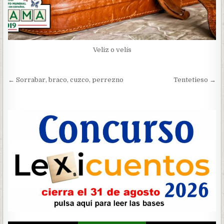
Veliz o velís
Navegación
← Sorrabar, braco, cuzco, perrezno
Tentetieso →
de
entradas