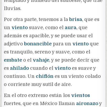
templado y húmedo del sudoeste, que trae
lluvias.
Por otra parte, tenemos a la
brisa
, que es
un
viento
suave, como el
aura
, que
además es apacible, y se puede usar el
adjetivo
bonancible
para un
viento
que
es tranquilo, sereno y suave, como el
embate
o el
vahaje
, y se puede decir que
es
ahilado
cuando el
viento
es suave y
continuo. Un
chiflón
es un viento colado
o corriente muy sutil de aire.
En el otro extremo están los
vientos
fuertes, que en México llaman
aironazo
y