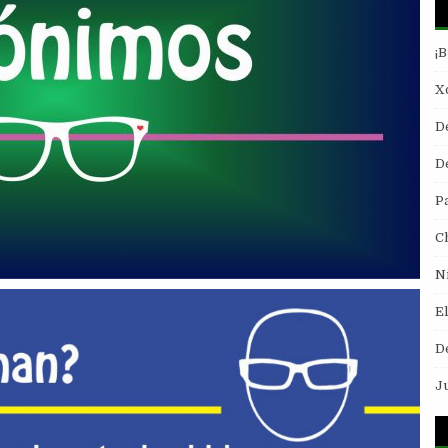
¡
Xo
D
De
P
C
N
E
D
J