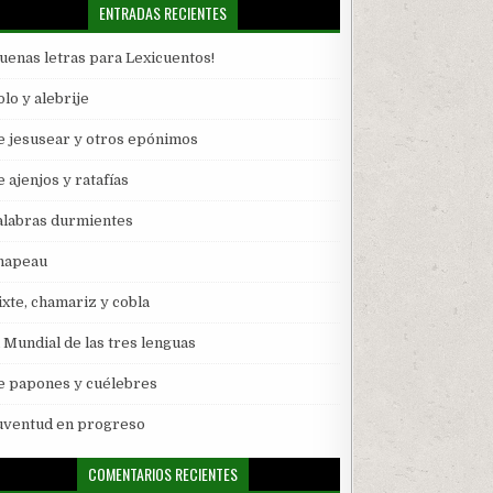
ENTRADAS RECIENTES
Buenas letras para Lexicuentos!
lo y alebrije
e jesusear y otros epónimos
 ajenjos y ratafías
alabras durmientes
hapeau
ixte, chamariz y cobla
l Mundial de las tres lenguas
e papones y cuélebres
uventud en progreso
COMENTARIOS RECIENTES