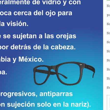
S
p
S
S
S
S
S
S
S
S