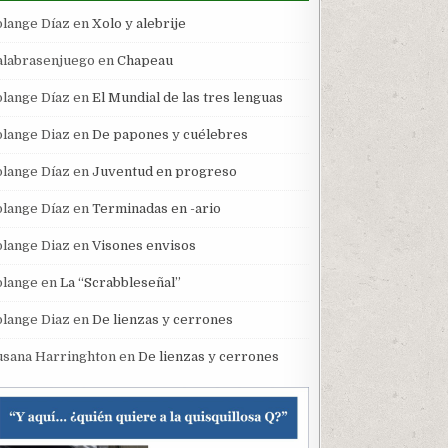
olange Díaz
en
Xolo y alebrije
alabrasenjuego
en
Chapeau
olange Díaz
en
El Mundial de las tres lenguas
olange Diaz
en
De papones y cuélebres
olange Díaz
en
Juventud en progreso
olange Díaz
en
Terminadas en -ario
olange Diaz
en
Visones envisos
olange
en
La “Scrabbleseñal”
olange Diaz
en
De lienzas y cerrones
usana Harringhton
en
De lienzas y cerrones