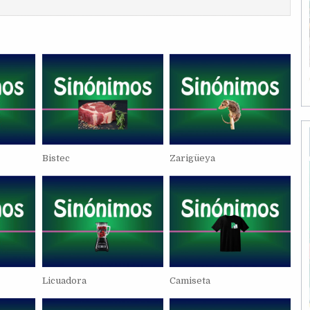
Bistec
Zarigüeya
Licuadora
Camiseta