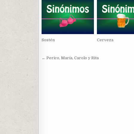
Sostén
Cerveza
Navegación
← Perico, María, Carolo y Rita
de
entradas