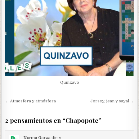
Quinzavo
Navegación
← Atmosfera y atmósfera
Jersey, jean y sayal →
de
entradas
2 pensamientos en “
Chapopote
”
Norma Garza
dice: