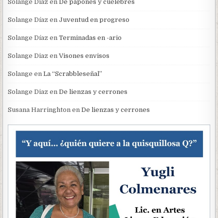
Solange Diaz
en
De papones y cuélebres
Solange Díaz
en
Juventud en progreso
Solange Díaz
en
Terminadas en -ario
Solange Diaz
en
Visones envisos
Solange
en
La “Scrabbleseñal”
Solange Diaz
en
De lienzas y cerrones
Susana Harringhton
en
De lienzas y cerrones