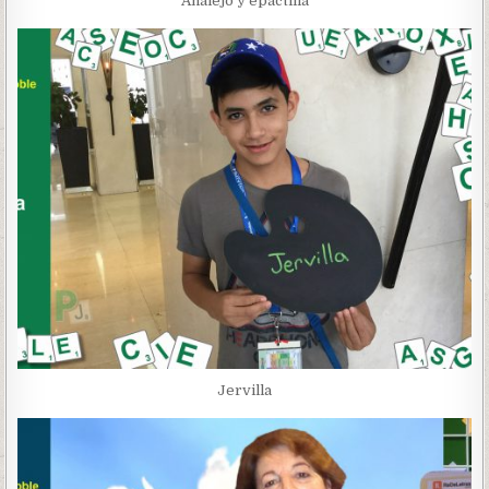
Añalejo y epactilla
Jervilla