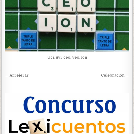
Uci, uvi, ceo, veo, ion
Navegación
← Arrejerar
Celebración →
de
entradas