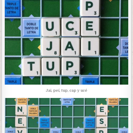
Jai, peí, tup, cap y ucé