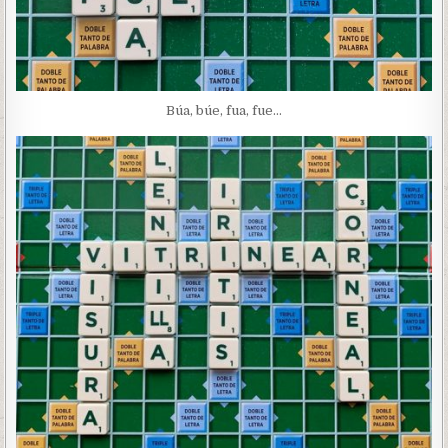
Búa, búe, fua, fue…