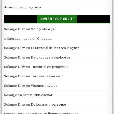
Juventud en progreso
COMENTARIOS RECIENTES
Solange Díaz
en
Xolo y alebrije
palabrasenjuego
en
Chapeau
Solange Díaz
en
El Mundial de las tres lenguas
Solange Diaz
en
De papones y cuélebres
Solange Díaz
en
Juventud en progreso
Solange Díaz
en
Terminadas en -ario
Solange Diaz
en
Visones envisos
Solange
en
La “Scrabbleseñal”
Solange Diaz
en
De lienzas y cerrones
Susana Harringhton
en
De lienzas y cerrones