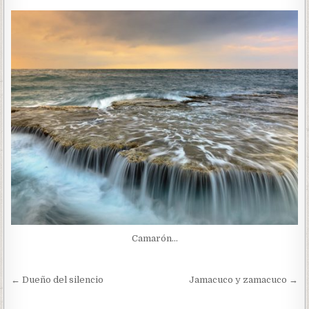
Camarón…
Navegación
← Dueño del silencio
Jamacuco y zamacuco →
de