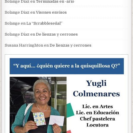
Solange Díaz
en
Terminadas en -ario
Solange Diaz
en
Visones envisos
Solange
en
La “Scrabbleseñal”
Solange Diaz
en
De lienzas y cerrones
Susana Harringhton
en
De lienzas y cerrones