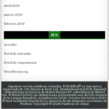
abril 2019
marzo 2019
febrero 2019
META
Acceder
Feed de entradas
Feed de comentarios
WordPress.org
Jugamos con las palabras cruzadas. SCRABBLE® es una marca
registrada de J.W. Spears & Sons Ltd., Maidenhead SL&4UB. England,
utilizada bajo la licencia de Mattel Europa BV, subsidiaria de Mattel
Inc. © Mattel 2004 | Las definiciones presentadas son del Diccionario
de la Lengua Española, Actualización 2025, versión electrónica 23.8.1
© Real Academia Española | La mayoría de las imágenes provienen de
Pixabay. Copyright © 2026 Palabras en Juego