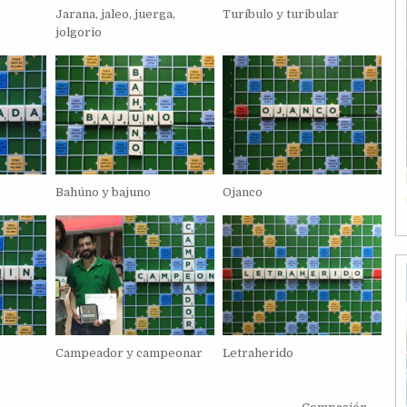
Jarana, jaleo, juerga,
Turíbulo y turibular
jolgorio
Bahúno y bajuno
Ojanco
Campeador y campeonar
Letraherido