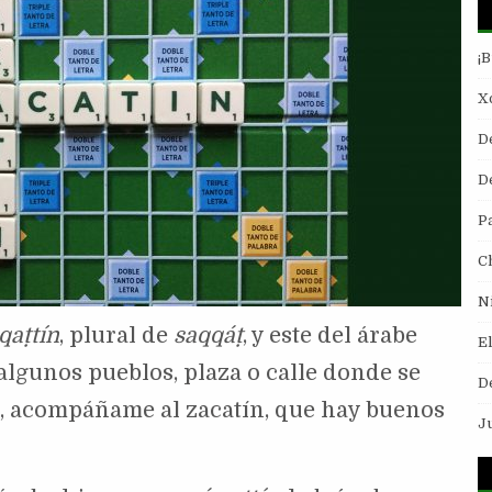
¡
Xo
D
De
P
C
N
qaṭtín
, plural de
saqqáṭ
, y este del árabe
E
 algunos pueblos, plaza o calle donde se
D
a, acompáñame al zacatín, que hay buenos
J