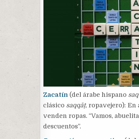
Zacatín
(del árabe hispano
saq
clásico
saqqāṭ
, ropavejero): En
venden ropas. “Vamos, abuelit
descuentos”.