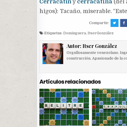
Cerracatín
y
cerracatina
(del
higos): Tacaño, miserable. “Est
Compartir:
Etiquetas:
Dominguera
,
ItserGonzález
Autor:
Itser González
Orgullosamente venezolano. Ingen
construcción. Apasionado de la c
Artículos relacionados