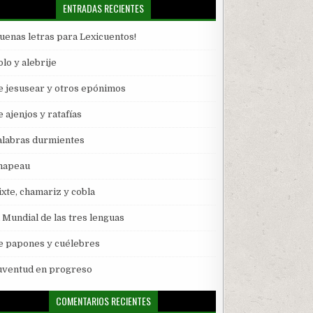
ENTRADAS RECIENTES
Buenas letras para Lexicuentos!
lo y alebrije
e jesusear y otros epónimos
 ajenjos y ratafías
alabras durmientes
hapeau
ixte, chamariz y cobla
l Mundial de las tres lenguas
e papones y cuélebres
uventud en progreso
COMENTARIOS RECIENTES