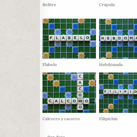
Belitre
Crápula
Flabelo
Hebdómada
Calcorro y cacorro
Filipichín