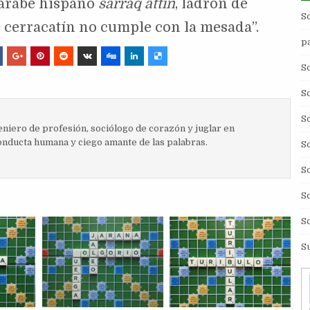
 árabe hispano
sarráq attín
, ladrón de
S
e cerracatín no cumple con la mesada”.
p
S
S
S
iero de profesión, sociólogo de corazón y juglar en
onducta humana y ciego amante de las palabras.
S
S
S
S
S