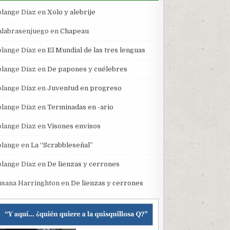
olange Díaz
en
Xolo y alebrije
alabrasenjuego
en
Chapeau
olange Díaz
en
El Mundial de las tres lenguas
olange Diaz
en
De papones y cuélebres
olange Díaz
en
Juventud en progreso
olange Díaz
en
Terminadas en -ario
olange Diaz
en
Visones envisos
olange
en
La “Scrabbleseñal”
olange Diaz
en
De lienzas y cerrones
usana Harringhton
en
De lienzas y cerrones