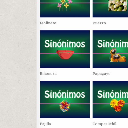
Molinete
Puerro
Riñonera
Papagayo
Pajilla
Cempasúchil