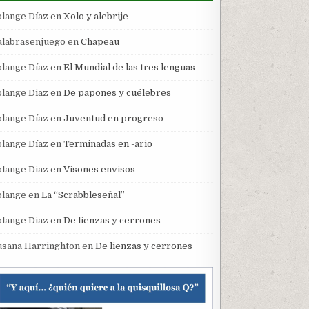
olange Díaz
en
Xolo y alebrije
alabrasenjuego
en
Chapeau
olange Díaz
en
El Mundial de las tres lenguas
olange Diaz
en
De papones y cuélebres
olange Díaz
en
Juventud en progreso
olange Díaz
en
Terminadas en -ario
olange Diaz
en
Visones envisos
olange
en
La “Scrabbleseñal”
olange Diaz
en
De lienzas y cerrones
usana Harringhton
en
De lienzas y cerrones