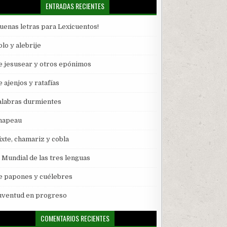
ENTRADAS RECIENTES
Buenas letras para Lexicuentos!
lo y alebrije
e jesusear y otros epónimos
 ajenjos y ratafías
alabras durmientes
hapeau
ixte, chamariz y cobla
l Mundial de las tres lenguas
e papones y cuélebres
uventud en progreso
COMENTARIOS RECIENTES