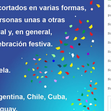
S
p
S
S
S
S
S
S
S
S