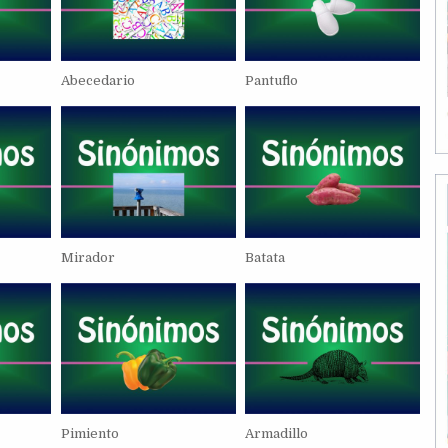
Abecedario
Pantuflo
Mirador
Batata
Pimiento
Armadillo