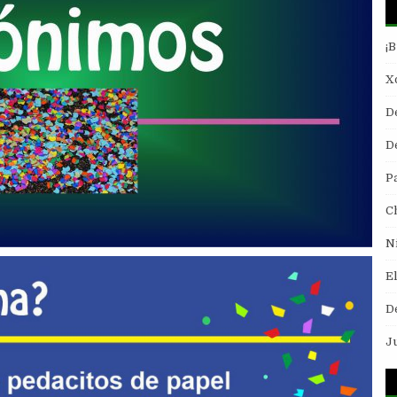
¡
Xo
D
De
P
C
N
E
D
J