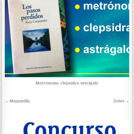
Metrónomo, clepsidra, astrágalo
Navegación
← Maquinilla
Zotes →
de
entradas